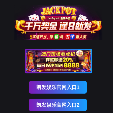
凯发娱乐官网入口1
凯发娱乐官网入口2