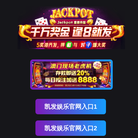
凯发娱乐官网入口1
凯发娱乐官网入口2