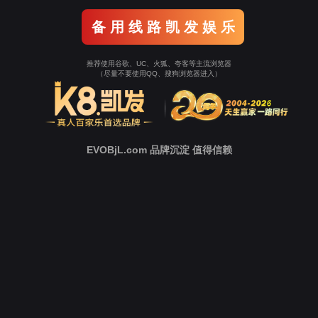
备 用 线 路 凯 发 娱 乐
推荐使用谷歌、UC、火狐、夸客等主流浏览器
（尽量不要使用QQ、搜狗浏览器进入）
EVOBjL.com 品牌沉淀 值得信赖