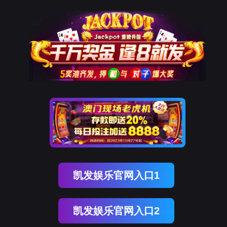
凯发娱乐官网入口1
凯发娱乐官网入口2