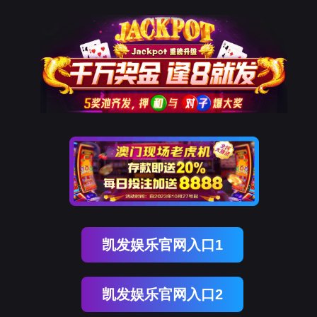
凯发娱乐官网入口1
凯发娱乐官网入口2