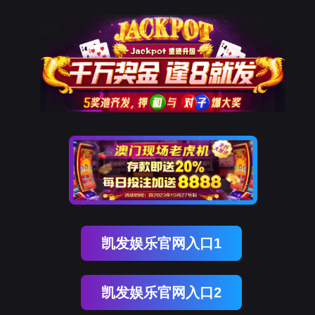
凯发娱乐官网入口1
凯发娱乐官网入口2