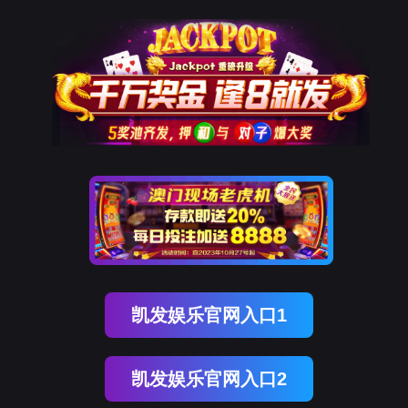
凯发娱乐官网入口1
凯发娱乐官网入口2