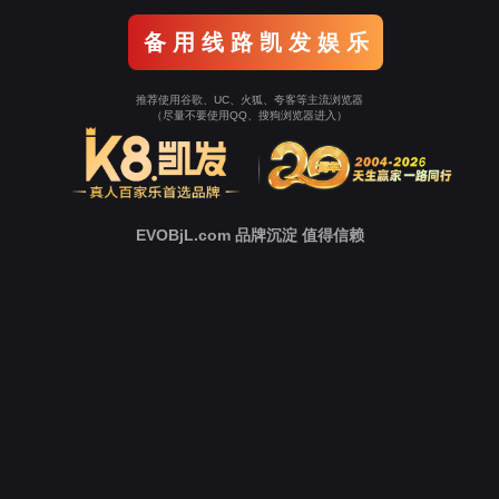
备 用 线 路 凯 发 娱 乐
推荐使用谷歌、UC、火狐、夸客等主流浏览器
（尽量不要使用QQ、搜狗浏览器进入）
EVOBjL.com 品牌沉淀 值得信赖